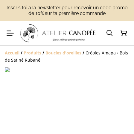
Inscris toi à la newsletter pour recevoir un code promo
de 10% sur ta première commande
Accueil
/
Produits
/
Boucles d'oreilles
/
Créoles Amapa • Bois
de Satiné Rubané