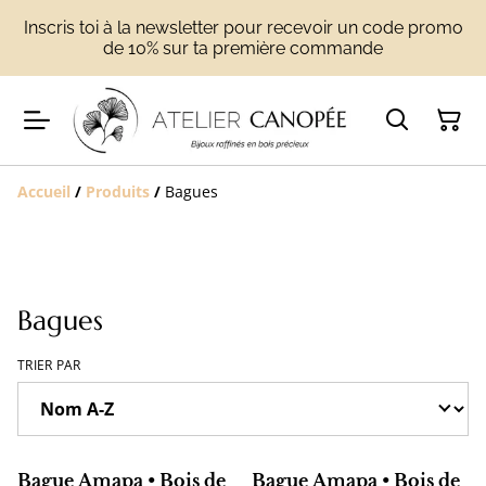
Inscris toi à la newsletter pour recevoir un code promo
de 10% sur ta première commande
Accueil
/
Produits
/
Bagues
Bagues
TRIER PAR
Bague Amapa • Bois de
Bague Amapa • Bois de