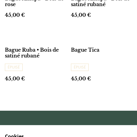
rose
satiné rubané
45,00 €
45,00 €
Bague Ruba • Bois de
Bague Tica
satiné rubané
ÉPUISÉ
ÉPUISÉ
45,00 €
45,00 €
Conditions
Politique de
générales de vente
confidentialité
Cookies