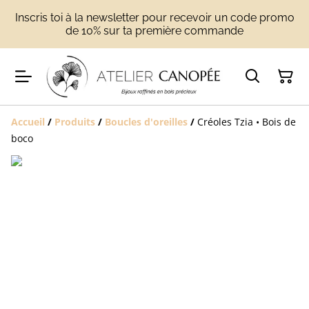
Inscris toi à la newsletter pour recevoir un code promo
de 10% sur ta première commande
Accueil
/
Produits
/
Boucles d'oreilles
/
Créoles Tzia • Bois de
boco