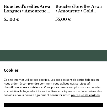
Boucles d'oreilles Arwa
Boucles d'oreilles Arwa
Longues • Amourette •
• Amourette • Gold
Gold filled 14k
filled 14k
55,00 €
55,00 €
Conditions
Politique de
générales de vente
confidentialité
Cookies
Politique de
Livraison et retours
cookies
Ce site Internet utilise des cookies. Les cookies sont de petits fichiers qui
FAQ
nous aident à comprendre comment vous utilisez nos services afin
d'améliorer votre expérience. Vous pouvez en savoir plus sur ces cookies
et contrôler la façon dont ils sont utilisés en cliquant sur « Paramètres des
cookies ». Vous pouvez également consulter notre
politique de cookies
.