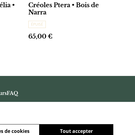
lia •
Créoles Ptera • Bois de
Narra
ÉPUISÉ
65,00 €
urs
FAQ
s de cookies
Tout accepter