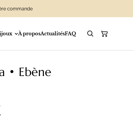
emière commande
ijoux
À propos
Actualités
FAQ
a • Ebène
€