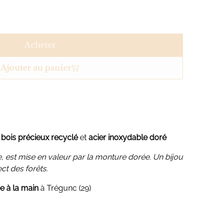
Acheter
Ajouter au panier
n
bois précieux recyclé
et
acier inoxydable doré
ée, est mise en valeur par la monture dorée. Un bijou
ct des forêts.
e à la main
à Trégunc (29)