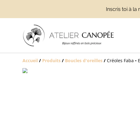
Inscris toi à 
Accueil
/
Produits
/
Boucles d'oreilles
/
Créoles Faba • 