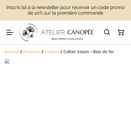
Inscris toi à la newsletter pour recevoir un code promo
de 10% sur ta première commande
Accueil
/
Produits
/
Colliers
/
Collier Solam • Bois de fer