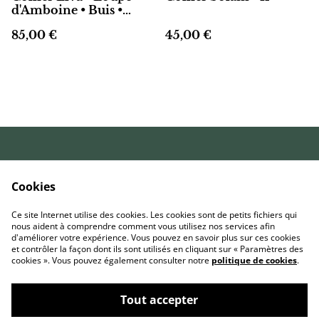
d'Amboine • Buis •
Narra mauve
85,00 €
45,00 €
Conditions
Politique de
générales de vente
confidentialité
Cookies
Politique de
Livraison et retours
cookies
Ce site Internet utilise des cookies. Les cookies sont de petits fichiers qui
FAQ
nous aident à comprendre comment vous utilisez nos services afin
d'améliorer votre expérience. Vous pouvez en savoir plus sur ces cookies
et contrôler la façon dont ils sont utilisés en cliquant sur « Paramètres des
cookies ». Vous pouvez également consulter notre
politique de cookies
.
Tout accepter