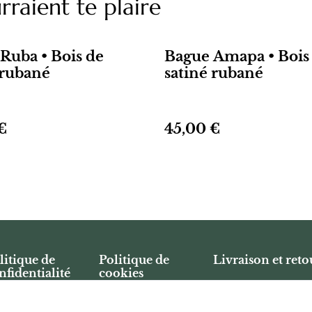
rraient te plaire
Ruba • Bois de
Bague Amapa • Bois
 rubané
satiné rubané
€
45,00 €
litique de
Politique de
Livraison et reto
nfidentialité
cookies