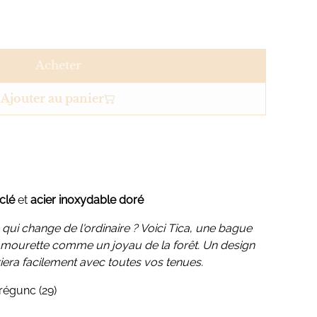
Acheter
Ajouter au panier
clé
et
acier inoxydable doré
i change de l'ordinaire ? Voici Tica
,
une bague
'amourette comme un joyau de la forêt. Un design
riera facilement avec toutes vos tenues.
régunc (29)