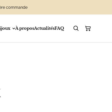
emière commande
ijoux
À propos
Actualités
FAQ
€