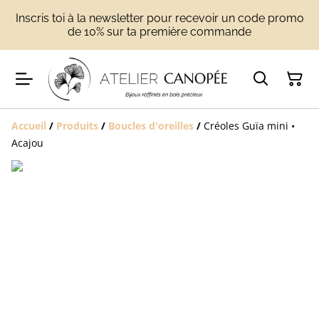
Inscris toi à la newsletter pour recevoir un code promo
de 10% sur ta première commande
Accueil
/
Produits
/
Boucles d'oreilles
/
Créoles Guïa mini •
Acajou