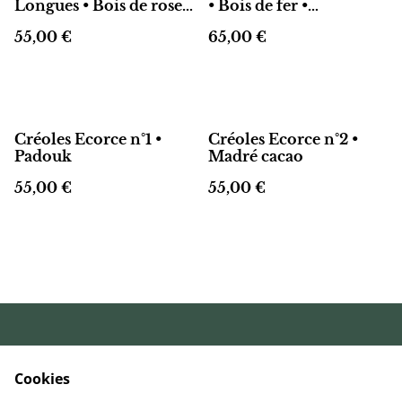
Longues • Bois de rose •
• Bois de fer •
Gold filled 14k
Mangkono
55,00 €
65,00 €
Créoles Ecorce n°1 •
Créoles Ecorce n°2 •
Padouk
Madré cacao
55,00 €
55,00 €
Conditions
Politique de
générales de vente
confidentialité
Cookies
Politique de
Livraison et retours